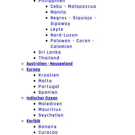
Philippinen
Cebu - Malapascua
Manila
Negros - Siquiojo -
Sipaway
Leyte
Nord-Luzon
Palawan - Coron -
Calamian
Sri Lanka
Thailand
Australien - Neuseeland
Europa
Kroatien
Malta
Portugal
Spanien
Indischer Ozean
Malediven
Mauritius
Seychellen
Karibik
Bonaire
Curacao