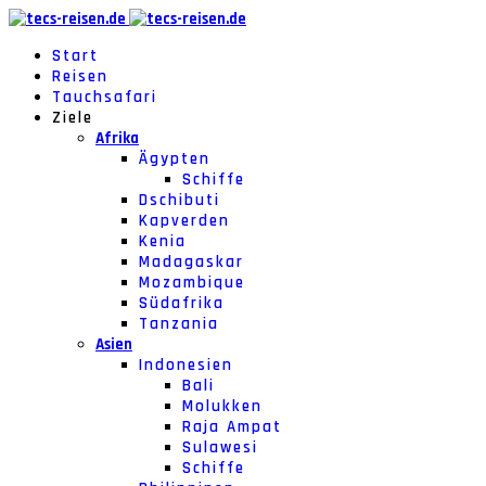
Start
Reisen
Tauchsafari
Ziele
Afrika
Ägypten
Schiffe
Dschibuti
Kapverden
Kenia
Madagaskar
Mozambique
Südafrika
Tanzania
Asien
Indonesien
Bali
Molukken
Raja Ampat
Sulawesi
Schiffe