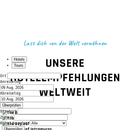
Lass dich von der Welt verwöhnen
UNSERE
Hotels
Tours
HOTELEMPFEHLUNGEN
Ort
Anreisetag
WELTWEIT
Abreisetag
Überprüfen
Startort
Zielort
Range by prices
Überprüfen