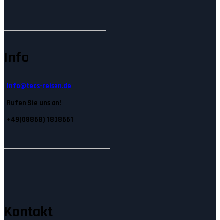
Info
Info@tecs-reisen.de
Rufen Sie uns an!
+49(08868) 1808661
Kontakt