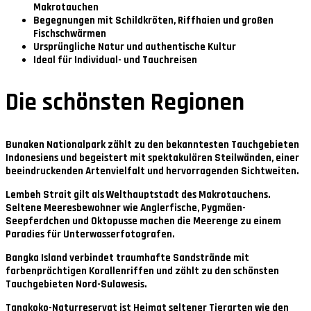
Makrotauchen
Begegnungen mit Schildkröten, Riffhaien und großen
Fischschwärmen
Ursprüngliche Natur und authentische Kultur
Ideal für Individual- und Tauchreisen
Die schönsten Regionen
Bunaken Nationalpark
zählt zu den bekanntesten Tauchgebieten
Indonesiens und begeistert mit spektakulären Steilwänden, einer
beeindruckenden Artenvielfalt und hervorragenden Sichtweiten.
Lembeh Strait
gilt als Welthauptstadt des Makrotauchens.
Seltene Meeresbewohner wie Anglerfische, Pygmäen-
Seepferdchen und Oktopusse machen die Meerenge zu einem
Paradies für Unterwasserfotografen.
Bangka Island
verbindet traumhafte Sandstrände mit
farbenprächtigen Korallenriffen und zählt zu den schönsten
Tauchgebieten Nord-Sulawesis.
Tangkoko-Naturreservat
ist Heimat seltener Tierarten wie den