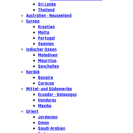
Sri Lanka
Thailand
Australien - Neuseeland
Europa
Kroatien
Malta
Portugal
Spanien
Indischer Ozean
Malediven
Mauritius
Seychellen
Karibik
Bonaire
Curacao
Mittel- und Südamerika
Ecuador - Galapagos
Honduras
Mexiko
Orient
Jordanien
Oman
Saudi-Arabien