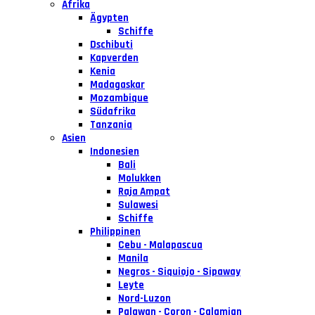
Afrika
Ägypten
Schiffe
Dschibuti
Kapverden
Kenia
Madagaskar
Mozambique
Südafrika
Tanzania
Asien
Indonesien
Bali
Molukken
Raja Ampat
Sulawesi
Schiffe
Philippinen
Cebu - Malapascua
Manila
Negros - Siquiojo - Sipaway
Leyte
Nord-Luzon
Palawan - Coron - Calamian