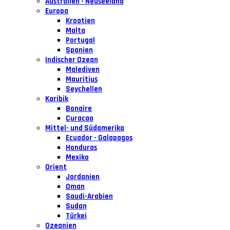
Australien - Neuseeland
Europa
Kroatien
Malta
Portugal
Spanien
Indischer Ozean
Malediven
Mauritius
Seychellen
Karibik
Bonaire
Curacao
Mittel- und Südamerika
Ecuador - Galapagos
Honduras
Mexiko
Orient
Jordanien
Oman
Saudi-Arabien
Sudan
Türkei
Ozeanien