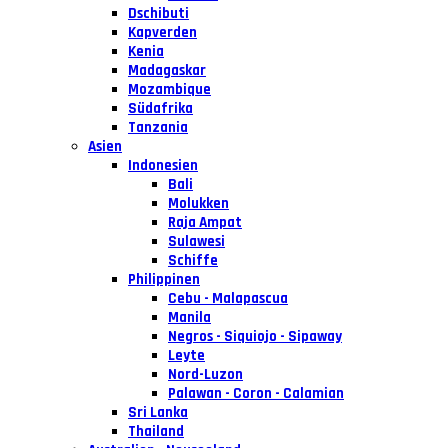
Dschibuti
Kapverden
Kenia
Madagaskar
Mozambique
Südafrika
Tanzania
Asien
Indonesien
Bali
Molukken
Raja Ampat
Sulawesi
Schiffe
Philippinen
Cebu - Malapascua
Manila
Negros - Siquiojo - Sipaway
Leyte
Nord-Luzon
Palawan - Coron - Calamian
Sri Lanka
Thailand