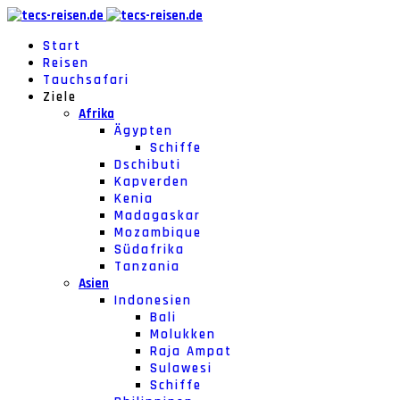
Start
Reisen
Tauchsafari
Ziele
Afrika
Ägypten
Schiffe
Dschibuti
Kapverden
Kenia
Madagaskar
Mozambique
Südafrika
Tanzania
Asien
Indonesien
Bali
Molukken
Raja Ampat
Sulawesi
Schiffe