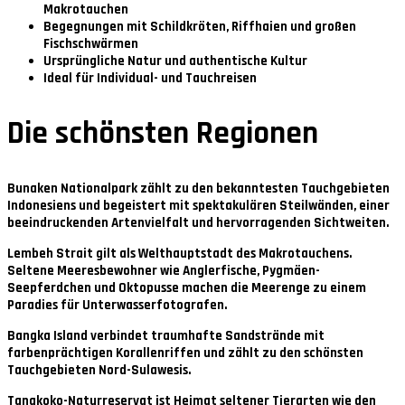
Makrotauchen
Begegnungen mit Schildkröten, Riffhaien und großen
Fischschwärmen
Ursprüngliche Natur und authentische Kultur
Ideal für Individual- und Tauchreisen
Die schönsten Regionen
Bunaken Nationalpark
zählt zu den bekanntesten Tauchgebieten
Indonesiens und begeistert mit spektakulären Steilwänden, einer
beeindruckenden Artenvielfalt und hervorragenden Sichtweiten.
Lembeh Strait
gilt als Welthauptstadt des Makrotauchens.
Seltene Meeresbewohner wie Anglerfische, Pygmäen-
Seepferdchen und Oktopusse machen die Meerenge zu einem
Paradies für Unterwasserfotografen.
Bangka Island
verbindet traumhafte Sandstrände mit
farbenprächtigen Korallenriffen und zählt zu den schönsten
Tauchgebieten Nord-Sulawesis.
Tangkoko-Naturreservat
ist Heimat seltener Tierarten wie den