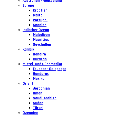
Australien - Neuseeland
Europa
Kroatien
Malta
Portugal
Spanien
Indischer Ozean
Malediven
Mauritius
Seychellen
Karibik
Bonaire
Curacao
Mittel- und Südamerika
Ecuador - Galapagos
Honduras
Mexiko
Orient
Jordanien
Oman
Saudi-Arabien
Sudan
Türkei
Ozeanien