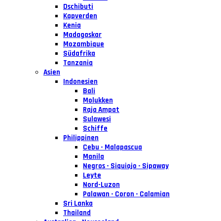
Dschibuti
Kapverden
Kenia
Madagaskar
Mozambique
Südafrika
Tanzania
Asien
Indonesien
Bali
Molukken
Raja Ampat
Sulawesi
Schiffe
Philippinen
Cebu - Malapascua
Manila
Negros - Siquiojo - Sipaway
Leyte
Nord-Luzon
Palawan - Coron - Calamian
Sri Lanka
Thailand