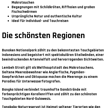
Makrotauchen
Begegnungen mit Schildkröten, Riffhaien und großen
Fischschwärmen
Ursprüngliche Natur und authentische Kultur
Ideal für Individual- und Tauchreisen
Die schönsten Regionen
Bunaken Nationalpark
zählt zu den bekanntesten Tauchgebieten
Indonesiens und begeistert mit spektakulären Steilwänden, einer
beeindruckenden Artenvielfalt und hervorragenden Sichtweiten.
Lembeh Strait
gilt als Welthauptstadt des Makrotauchens.
Seltene Meeresbewohner wie Anglerfische, Pygmäen-
Seepferdchen und Oktopusse machen die Meerenge zu einem
Paradies für Unterwasserfotografen.
Bangka Island
verbindet traumhafte Sandstrände mit
farbenprächtigen Korallenriffen und zählt zu den schönsten
Tauchgebieten Nord-Sulawesis.
Tangkoko-Naturreservat
ist Heimat seltener Tierarten wie den