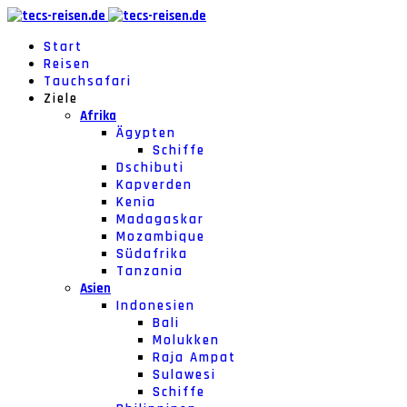
Start
Reisen
Tauchsafari
Ziele
Afrika
Ägypten
Schiffe
Dschibuti
Kapverden
Kenia
Madagaskar
Mozambique
Südafrika
Tanzania
Asien
Indonesien
Bali
Molukken
Raja Ampat
Sulawesi
Schiffe