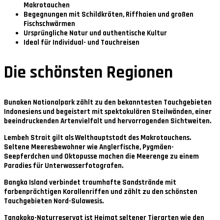
Makrotauchen
Begegnungen mit Schildkröten, Riffhaien und großen
Fischschwärmen
Ursprüngliche Natur und authentische Kultur
Ideal für Individual- und Tauchreisen
Die schönsten Regionen
Bunaken Nationalpark
zählt zu den bekanntesten Tauchgebieten
Indonesiens und begeistert mit spektakulären Steilwänden, einer
beeindruckenden Artenvielfalt und hervorragenden Sichtweiten.
Lembeh Strait
gilt als Welthauptstadt des Makrotauchens.
Seltene Meeresbewohner wie Anglerfische, Pygmäen-
Seepferdchen und Oktopusse machen die Meerenge zu einem
Paradies für Unterwasserfotografen.
Bangka Island
verbindet traumhafte Sandstrände mit
farbenprächtigen Korallenriffen und zählt zu den schönsten
Tauchgebieten Nord-Sulawesis.
Tangkoko-Naturreservat
ist Heimat seltener Tierarten wie den