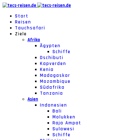
Start
Reisen
Tauchsafari
Ziele
Afrika
Ägypten
Schiffe
Dschibuti
Kapverden
Kenia
Madagaskar
Mozambique
Südafrika
Tanzania
Asien
Indonesien
Bali
Molukken
Raja Ampat
Sulawesi
Schiffe