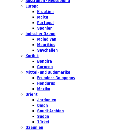
Australien - Neuseeland
Europa
Kroatien
Malta
Portugal
Spanien
Indischer Ozean
Malediven
Mauritius
Seychellen
Karibik
Bonaire
Curacao
Mittel- und Südamerika
Ecuador - Galapagos
Honduras
Mexiko
Orient
Jordanien
Oman
Saudi-Arabien
Sudan
Türkei
Ozeanien