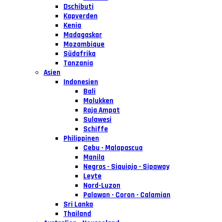
Dschibuti
Kapverden
Kenia
Madagaskar
Mozambique
Südafrika
Tanzania
Asien
Indonesien
Bali
Molukken
Raja Ampat
Sulawesi
Schiffe
Philippinen
Cebu - Malapascua
Manila
Negros - Siquiojo - Sipaway
Leyte
Nord-Luzon
Palawan - Coron - Calamian
Sri Lanka
Thailand