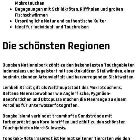
Makrotauchen
Begegnungen mit Schildkröten, Riffhaien und großen
Fischschwärmen
Ursprüngliche Natur und authentische Kultur
Ideal für Individual- und Tauchreisen
Die schönsten Regionen
Bunaken Nationalpark
zählt zu den bekanntesten Tauchgebieten
Indonesiens und begeistert mit spektakulären Steilwänden, einer
beeindruckenden Artenvielfalt und hervorragenden Sichtweiten.
Lembeh Strait
gilt als Welthauptstadt des Makrotauchens.
Seltene Meeresbewohner wie Anglerfische, Pygmäen-
Seepferdchen und Oktopusse machen die Meerenge zu einem
Paradies für Unterwasserfotografen.
Bangka Island
verbindet traumhafte Sandstrände mit
farbenprächtigen Korallenriffen und zählt zu den schönsten
Tauchgebieten Nord-Sulawesis.
Tangkoko-Naturreservat
ist Heimat seltener Tierarten wie den