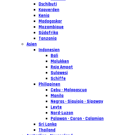
Dschibuti
Kapverden
Kenia
Madagaskar
Mozambique
Südafrika
Tanzania
Asien
Indonesien
Bali
Molukken
Raja Ampat
Sulawesi
Schiffe
Philippinen
Cebu - Malapascua
Manila
Negros - Siquiojo - Sipaway
Leyte
Nord-Luzon
Palawan - Coron - Calamian
Sri Lanka
Thailand