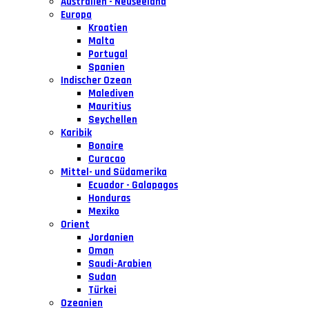
Australien - Neuseeland
Europa
Kroatien
Malta
Portugal
Spanien
Indischer Ozean
Malediven
Mauritius
Seychellen
Karibik
Bonaire
Curacao
Mittel- und Südamerika
Ecuador - Galapagos
Honduras
Mexiko
Orient
Jordanien
Oman
Saudi-Arabien
Sudan
Türkei
Ozeanien