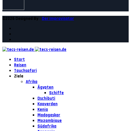
©2026 Designed By
Der Improvisator
Start
Reisen
Tauchsafari
Ziele
Afrika
Ägypten
Schiffe
Dschibuti
Kapverden
Kenia
Madagaskar
Mozambique
Südafrika