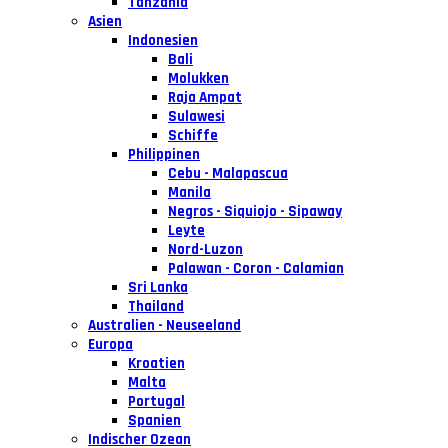
Tanzania
Asien
Indonesien
Bali
Molukken
Raja Ampat
Sulawesi
Schiffe
Philippinen
Cebu - Malapascua
Manila
Negros - Siquiojo - Sipaway
Leyte
Nord-Luzon
Palawan - Coron - Calamian
Sri Lanka
Thailand
Australien - Neuseeland
Europa
Kroatien
Malta
Portugal
Spanien
Indischer Ozean