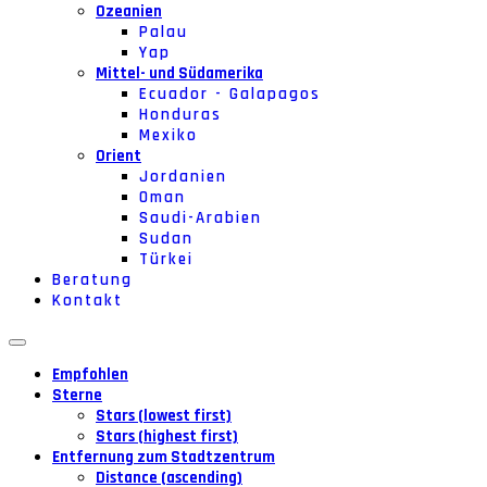
Ozeanien
Palau
Yap
Mittel- und Südamerika
Ecuador - Galapagos
Honduras
Mexiko
Orient
Jordanien
Oman
Saudi-Arabien
Sudan
Türkei
Beratung
Kontakt
Empfohlen
Sterne
Stars (lowest first)
Stars (highest first)
Entfernung zum Stadtzentrum
Distance (ascending)