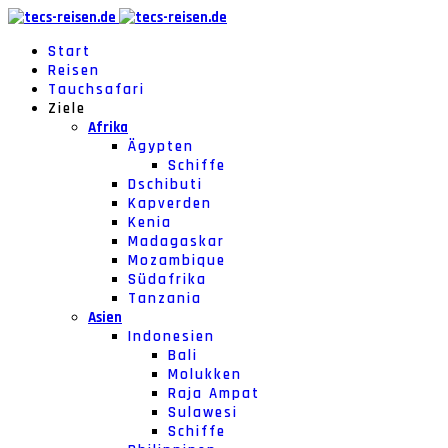
Start
Reisen
Tauchsafari
Ziele
Afrika
Ägypten
Schiffe
Dschibuti
Kapverden
Kenia
Madagaskar
Mozambique
Südafrika
Tanzania
Asien
Indonesien
Bali
Molukken
Raja Ampat
Sulawesi
Schiffe