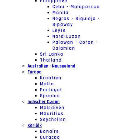
Philippinen
Cebu - Malapascua
Manila
Negros - Siquiojo -
Sipaway
Leyte
Nord-Luzon
Palawan - Coron -
Calamian
Sri Lanka
Thailand
Australien - Neuseeland
Europa
Kroatien
Malta
Portugal
Spanien
Indischer Ozean
Malediven
Mauritius
Seychellen
Karibik
Bonaire
Curacao