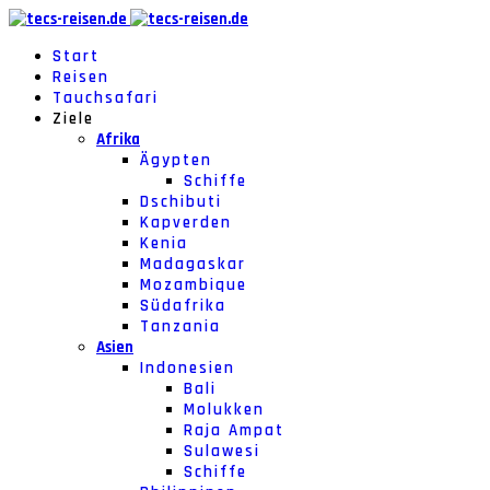
Start
Reisen
Tauchsafari
Ziele
Afrika
Ägypten
Schiffe
Dschibuti
Kapverden
Kenia
Madagaskar
Mozambique
Südafrika
Tanzania
Asien
Indonesien
Bali
Molukken
Raja Ampat
Sulawesi
Schiffe