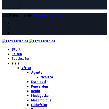
©2026 Designed By
Der Improvisator
Start
Reisen
Tauchsafari
Ziele
Afrika
Ägypten
Schiffe
Dschibuti
Kapverden
Kenia
Madagaskar
Mozambique
Südafrika