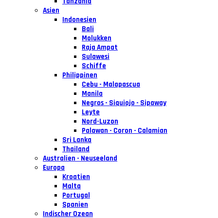
Tanzania
Asien
Indonesien
Bali
Molukken
Raja Ampat
Sulawesi
Schiffe
Philippinen
Cebu - Malapascua
Manila
Negros - Siquiojo - Sipaway
Leyte
Nord-Luzon
Palawan - Coron - Calamian
Sri Lanka
Thailand
Australien - Neuseeland
Europa
Kroatien
Malta
Portugal
Spanien
Indischer Ozean