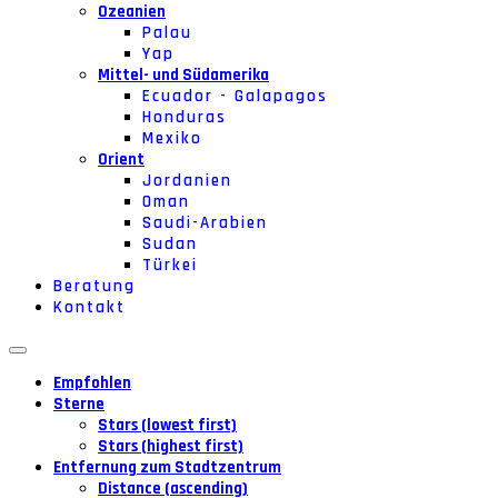
Ozeanien
Palau
Yap
Mittel- und Südamerika
Ecuador - Galapagos
Honduras
Mexiko
Orient
Jordanien
Oman
Saudi-Arabien
Sudan
Türkei
Beratung
Kontakt
Empfohlen
Sterne
Stars (lowest first)
Stars (highest first)
Entfernung zum Stadtzentrum
Distance (ascending)