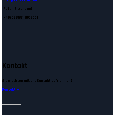
Info@tecs-reisen.de
Rufen Sie uns an!
+49(08868) 1808661
Kontakt
Sie möchten mit uns Kontakt aufnehmen?
Kontakt —