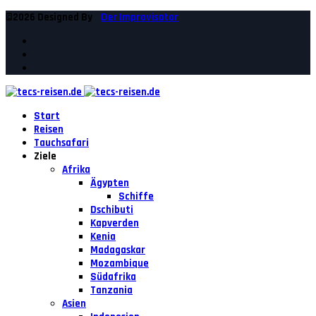
©2026 Designed By
Der Improvisator
Start
Reisen
Tauchsafari
Ziele
Afrika
Ägypten
Schiffe
Dschibuti
Kapverden
Kenia
Madagaskar
Mozambique
Südafrika
Tanzania
Asien