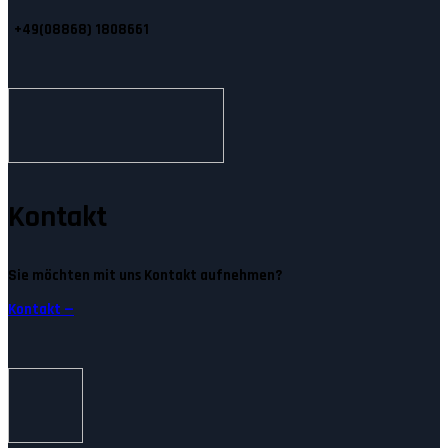
+49(08868) 1808661
Kontakt
Sie möchten mit uns Kontakt aufnehmen?
Kontakt —