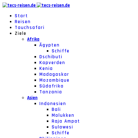
Start
Reisen
Tauchsafari
Ziele
Afrika
Ägypten
Schiffe
Dschibuti
Kapverden
Kenia
Madagaskar
Mozambique
Südafrika
Tanzania
Asien
Indonesien
Bali
Molukken
Raja Ampat
Sulawesi
Schiffe