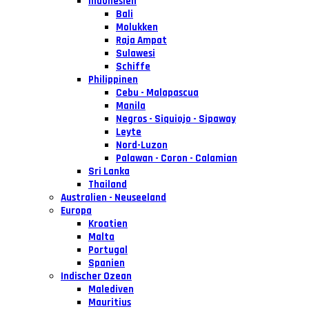
Indonesien
Bali
Molukken
Raja Ampat
Sulawesi
Schiffe
Philippinen
Cebu - Malapascua
Manila
Negros - Siquiojo - Sipaway
Leyte
Nord-Luzon
Palawan - Coron - Calamian
Sri Lanka
Thailand
Australien - Neuseeland
Europa
Kroatien
Malta
Portugal
Spanien
Indischer Ozean
Malediven
Mauritius