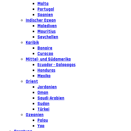
Malta
Portugal
Spanien
Indischer Ozean
Malediven
Mauritius
Seychellen
Karibik
Bonaire
Curacao
Mittel- und Südamerika
Ecuador - Galapagos
Honduras
Mexiko
Orient
Jordanien
Oman
Saudi-Arabien
Sudan
Türkei
Ozeanien
Palau
Yap