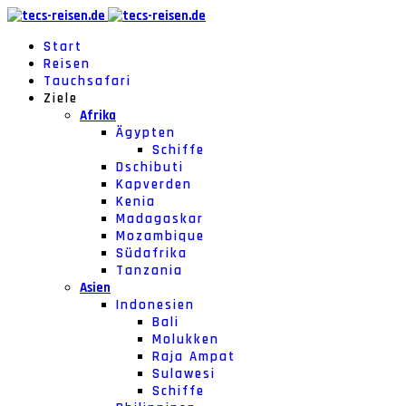
Start
Reisen
Tauchsafari
Ziele
Afrika
Ägypten
Schiffe
Dschibuti
Kapverden
Kenia
Madagaskar
Mozambique
Südafrika
Tanzania
Asien
Indonesien
Bali
Molukken
Raja Ampat
Sulawesi
Schiffe