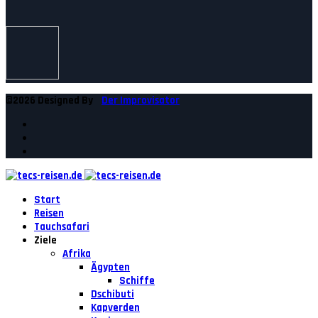
©2026 Designed By
Der Improvisator
Start
Reisen
Tauchsafari
Ziele
Afrika
Ägypten
Schiffe
Dschibuti
Kapverden