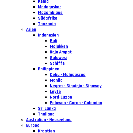
Kenia
Madagaskar
Mozambique
Südafrika
Tanzania
Asien
Indonesien
Bali
Molukken
Raja Ampat
Sulawesi
Schiffe
Philippinen
Cebu - Malapascua
Manila
Negros - Siquiojo - Sipaway
Leyte
Nord-Luzon
Palawan - Coron - Calamian
Sri Lanka
Thailand
Australien - Neuseeland
Europa
Kroatien