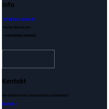
Info
Info@tecs-reisen.de
Rufen Sie uns an!
+49(08868) 1808661
Kontakt
Sie möchten mit uns Kontakt aufnehmen?
Kontakt —