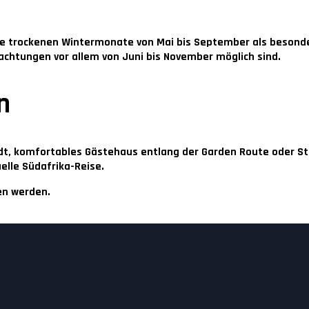
ie
trockenen Wintermonate von Mai bis September
als besonde
achtungen vor allem von
Juni bis November
möglich sind.
n
tadt, komfortables Gästehaus entlang der Garden Route oder S
elle Südafrika-Reise.
en werden.