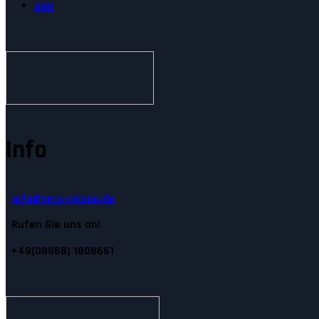
AGB
Info
Info@tecs-reisen.de
Rufen Sie uns an!
+49(08868) 1808661