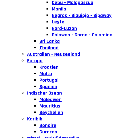
Cebu - Malapascua
Manila
Negros - Siquiojo - Sipaway
Leyte
Nord-Luzon
Palawan - Coron - Calamian
Sri Lanka
Thailand
Australien - Neuseeland
Europa
Kroatien
Malta
Portugal
Spanien
Indischer Ozean
Malediven
Mauritius
Seychellen
Karibik
Bonaire
Curacao