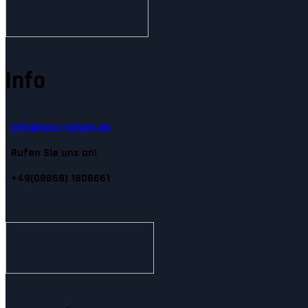
Info
Info@tecs-reisen.de
Rufen Sie uns an!
+49(08868) 1808661