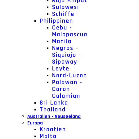
Raja Ampat
Sulawesi
Schiffe
Philippinen
Cebu -
Malapascua
Manila
Negros -
Siquiojo -
Sipaway
Leyte
Nord-Luzon
Palawan -
Coron -
Calamian
Sri Lanka
Thailand
Australien - Neuseeland
Europa
Kroatien
Malta