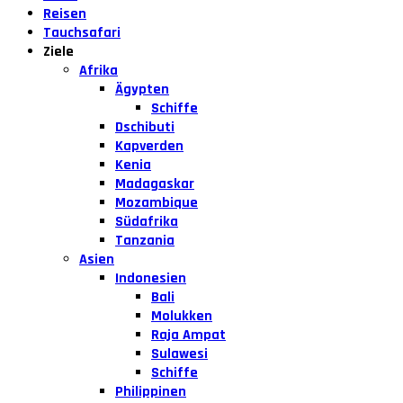
Reisen
Tauchsafari
Ziele
Afrika
Ägypten
Schiffe
Dschibuti
Kapverden
Kenia
Madagaskar
Mozambique
Südafrika
Tanzania
Asien
Indonesien
Bali
Molukken
Raja Ampat
Sulawesi
Schiffe
Philippinen