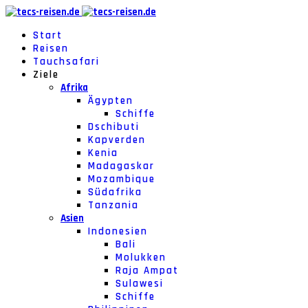
Start
Reisen
Tauchsafari
Ziele
Afrika
Ägypten
Schiffe
Dschibuti
Kapverden
Kenia
Madagaskar
Mozambique
Südafrika
Tanzania
Asien
Indonesien
Bali
Molukken
Raja Ampat
Sulawesi
Schiffe