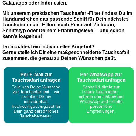
Galapagos oder Indonesien.
Mit unserem praktischen
Tauchsafari-Filter
findest Du im
Handumdrehen das passende Schiff für Dein nächstes
Tauchabenteuer. Filtere nach Reiseziel, Zeitraum,
Schiffstyp oder Deinem Erfahrungslevel – und schon
kann’s losgehen!
Du möchtest ein individuelles Angebot?
Gerne stelle ich Dir eine maßgeschneiderte Tauchsafari
zusammen, die genau zu Deinen Wünschen paßt.
Per E-Mail zur
Per WhatsApp zur
Tauchsafari anfragen
Tauchsafari anfragen
Teile uns Deine Wünsche
Schnell & direkt zur
zur Tauchsafari mit – wir
Traum-Tauchsafari –
erstellen Dir ein
schreib uns einfach bei
individuelles,
WhatsApp und erhalte
hochwertiges Angebot für
persönliche
Dein ganz persönliches
Empfehlungen.
Tauchabenteuer.