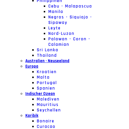
Philippinen
Cebu - Malapascua
Manila
Negros - Siquiojo -
Sipaway
Leyte
Nord-Luzon
Palawan - Coron -
Calamian
Sri Lanka
Thailand
Australien - Neuseeland
Europa
Kroatien
Malta
Portugal
Spanien
Indischer Ozean
Malediven
Mauritius
Seychellen
Karibik
Bonaire
Curacao