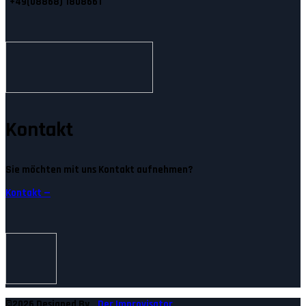
+49(08868) 1808661
Kontakt
Sie möchten mit uns Kontakt aufnehmen?
Kontakt —
©2026 Designed By
Der Improvisator