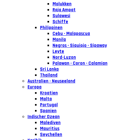
Molukken
Raja Ampat
Sulawesi
Schiffe
Philippinen
Cebu - Malapascua
Manila
Negros - Siquiojo - Sipaway
Leyte
Nord-Luzon
Palawan - Coron - Calamian
Sri Lanka
Thailand
Australien - Neuseeland
Europa
Kroatien
Malta
Portugal
Spanien
Indischer Ozean
Malediven
Mauritius
Seychellen