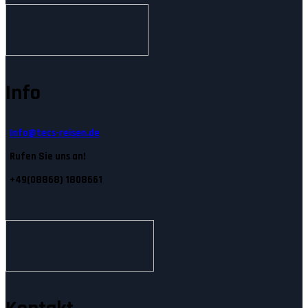
Info
Info@tecs-reisen.de
Rufen Sie uns an!
+49(08868) 1808661