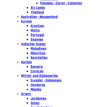
Palawan - Coron - Calamian
Sri Lanka
Thailand
Australien - Neuseeland
Europa
Kroatien
Malta
Portugal
Spanien
Indischer Ozean
Malediven
Mauritius
Seychellen
Karibik
Bonaire
Curacao
Mittel- und Südamerika
Ecuador - Galapagos
Honduras
Mexiko
Orient
Jordanien
Oman