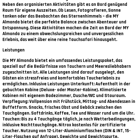
Neben den organisierten Aktivitäten gibt es an Bord genügend
Raum für eigene Auszeiten. Ob Lesen, Fotografieren, Sonne
tanken oder das Beobachten des Sternenhimmels – die MY
Almonda bietet die perfekte Balance zwischen Abenteuer und
Entspannung. Diese Aktivitäten machen die Zeit an Bord der MY
Almonda zu einem abwechslungsreichen und unvergesslichen
Erlebnis, das weit über eine reine Tauchsafari hinausgeht.
Leistungen
Die MY Almonda bietet ein umfassendes Leistungspaket, das
speziell auf die Bedürfnisse von Tauchern und Meeresliebhabern
zugeschnitten ist. Alle Leistungen sind darauf ausgelegt, den
Gästen ein stressfreies und komfortables Taucherlebnis zu
ermöglichen. Inklusive Leistungen Unterkunft: Aufenthalt in der
gebuchten Kabine (Deluxe- oder Master-Kabine). Klimatisierte
Kabinen mit eigenem Badezimmer, Dusche/WC und Stauraum.
Verpflegung: Vollpension mit Frühstück, Mittag- und Abendessen in
Buffetform. Snacks, frisches Obst und Gebäck zwischen den
Tauchgängen. Softdrinks, Kaffee, Tee und Wasser rund um die Uhr.
Tauchen: Bis zu 4 Tauchgänge täglich, je nach Wetterbedingungen,
inklusive Nachttauchgänge. Nitrox kostenlos für zertifizierte
Taucher. Nutzung von 12-Liter-Aluminiumflaschen (DIN & INT, 15-
Liter-Flaschen auf Anfrage). Gewichte und Gewichtsgurte.