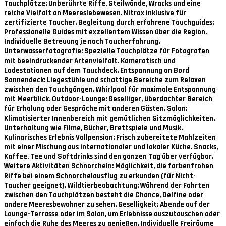
Tauchplätze: Unberührte Riffe, Steilwände, Wracks und eine
reiche Vielfalt an Meereslebewesen. Nitrox inklusive für
zertifizierte Taucher. Begleitung durch erfahrene Tauchguides:
Professionelle Guides mit exzellentem Wissen über die Region.
Individuelle Betreuung je nach Taucherfahrung.
Unterwasserfotografie: Spezielle Tauchplätze für Fotografen
mit beeindruckender Artenvielfalt. Kameratisch und
Ladestationen auf dem Tauchdeck. Entspannung an Bord
Sonnendeck: Liegestühle und schattige Bereiche zum Relaxen
zwischen den Tauchgängen. Whirlpool für maximale Entspannung
mit Meerblick. Outdoor-Lounge: Geselliger, überdachter Bereich
für Erholung oder Gespräche mit anderen Gästen. Salon:
Klimatisierter Innenbereich mit gemütlichen Sitzmöglichkeiten.
Unterhaltung wie Filme, Bücher, Brettspiele und Musik.
Kulinarisches Erlebnis Vollpension: Frisch zubereitete Mahlzeiten
mit einer Mischung aus internationaler und lokaler Küche. Snacks,
Kaffee, Tee und Softdrinks sind den ganzen Tag über verfügbar.
Weitere Aktivitäten Schnorcheln: Möglichkeit, die farbenfrohen
Riffe bei einem Schnorchelausflug zu erkunden (für Nicht-
Taucher geeignet). Wildtierbeobachtung: Während der Fahrten
zwischen den Tauchplätzen besteht die Chance, Delfine oder
andere Meeresbewohner zu sehen. Geselligkeit: Abende auf der
Lounge-Terrasse oder im Salon, um Erlebnisse auszutauschen oder
einfach die Ruhe des Meeres zu genießen. Individuelle Freiräume