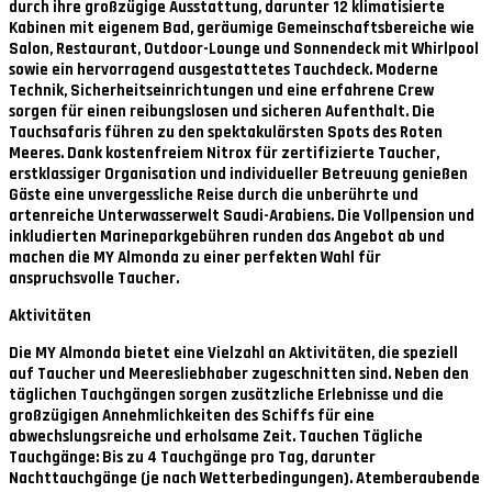
durch ihre großzügige Ausstattung, darunter 12 klimatisierte
Kabinen mit eigenem Bad, geräumige Gemeinschaftsbereiche wie
Salon, Restaurant, Outdoor-Lounge und Sonnendeck mit Whirlpool
sowie ein hervorragend ausgestattetes Tauchdeck. Moderne
Technik, Sicherheitseinrichtungen und eine erfahrene Crew
sorgen für einen reibungslosen und sicheren Aufenthalt. Die
Tauchsafaris führen zu den spektakulärsten Spots des Roten
Meeres. Dank kostenfreiem Nitrox für zertifizierte Taucher,
erstklassiger Organisation und individueller Betreuung genießen
Gäste eine unvergessliche Reise durch die unberührte und
artenreiche Unterwasserwelt Saudi-Arabiens. Die Vollpension und
inkludierten Marineparkgebühren runden das Angebot ab und
machen die MY Almonda zu einer perfekten Wahl für
anspruchsvolle Taucher.
Aktivitäten
Die MY Almonda bietet eine Vielzahl an Aktivitäten, die speziell
auf Taucher und Meeresliebhaber zugeschnitten sind. Neben den
täglichen Tauchgängen sorgen zusätzliche Erlebnisse und die
großzügigen Annehmlichkeiten des Schiffs für eine
abwechslungsreiche und erholsame Zeit. Tauchen Tägliche
Tauchgänge: Bis zu 4 Tauchgänge pro Tag, darunter
Nachttauchgänge (je nach Wetterbedingungen). Atemberaubende