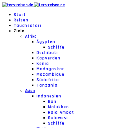
Start
Reisen
Tauchsafari
Ziele
Afrika
Ägypten
Schiffe
Dschibuti
Kapverden
Kenia
Madagaskar
Mozambique
Südafrika
Tanzania
Asien
Indonesien
Bali
Molukken
Raja Ampat
Sulawesi
Schiffe