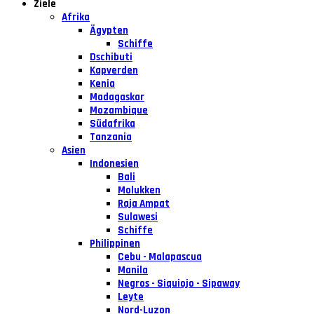
Ziele
Afrika
Ägypten
Schiffe
Dschibuti
Kapverden
Kenia
Madagaskar
Mozambique
Südafrika
Tanzania
Asien
Indonesien
Bali
Molukken
Raja Ampat
Sulawesi
Schiffe
Philippinen
Cebu - Malapascua
Manila
Negros - Siquiojo - Sipaway
Leyte
Nord-Luzon