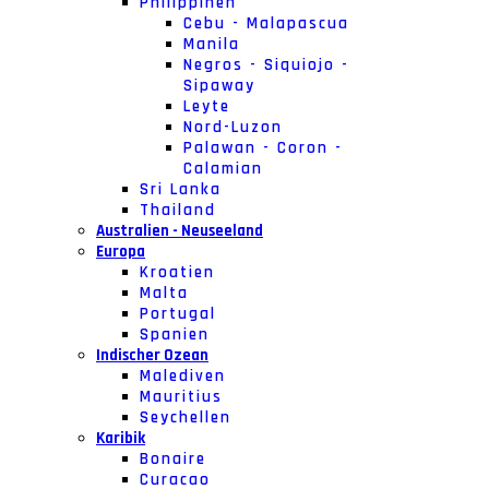
Philippinen
Cebu - Malapascua
Manila
Negros - Siquiojo -
Sipaway
Leyte
Nord-Luzon
Palawan - Coron -
Calamian
Sri Lanka
Thailand
Australien - Neuseeland
Europa
Kroatien
Malta
Portugal
Spanien
Indischer Ozean
Malediven
Mauritius
Seychellen
Karibik
Bonaire
Curacao