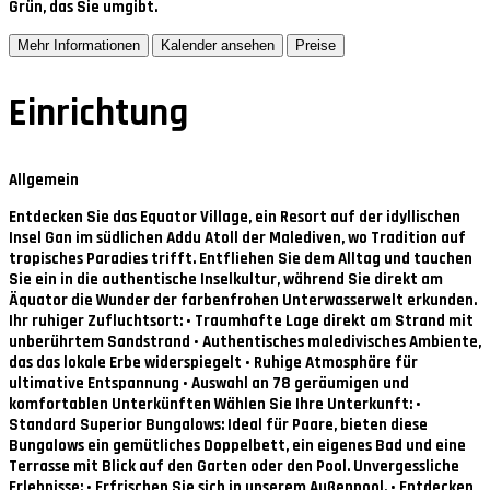
Grün, das Sie umgibt.
Mehr Informationen
Kalender ansehen
Preise
Einrichtung
Allgemein
Entdecken Sie das Equator Village, ein Resort auf der idyllischen
Insel Gan im südlichen Addu Atoll der Malediven, wo Tradition auf
tropisches Paradies trifft. Entfliehen Sie dem Alltag und tauchen
Sie ein in die authentische Inselkultur, während Sie direkt am
Äquator die Wunder der farbenfrohen Unterwasserwelt erkunden.
Ihr ruhiger Zufluchtsort: • Traumhafte Lage direkt am Strand mit
unberührtem Sandstrand • Authentisches maledivisches Ambiente,
das das lokale Erbe widerspiegelt • Ruhige Atmosphäre für
ultimative Entspannung • Auswahl an 78 geräumigen und
komfortablen Unterkünften Wählen Sie Ihre Unterkunft: •
Standard Superior Bungalows: Ideal für Paare, bieten diese
Bungalows ein gemütliches Doppelbett, ein eigenes Bad und eine
Terrasse mit Blick auf den Garten oder den Pool. Unvergessliche
Erlebnisse: • Erfrischen Sie sich in unserem Außenpool. • Entdecken