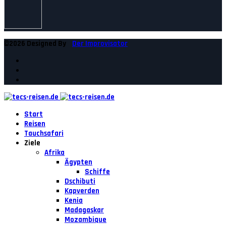
©2026 Designed By
Der Improvisator
Start
Reisen
Tauchsafari
Ziele
Afrika
Ägypten
Schiffe
Dschibuti
Kapverden
Kenia
Madagaskar
Mozambique