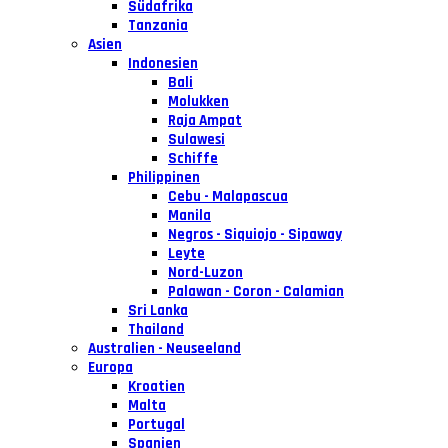
Südafrika
Tanzania
Asien
Indonesien
Bali
Molukken
Raja Ampat
Sulawesi
Schiffe
Philippinen
Cebu - Malapascua
Manila
Negros - Siquiojo - Sipaway
Leyte
Nord-Luzon
Palawan - Coron - Calamian
Sri Lanka
Thailand
Australien - Neuseeland
Europa
Kroatien
Malta
Portugal
Spanien