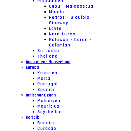
Philippinen
Cebu - Malapascua
Manila
Negros - Siquiojo -
Sipaway
Leyte
Nord-Luzon
Palawan - Coron -
Calamian
Sri Lanka
Thailand
Australien - Neuseeland
Europa
Kroatien
Malta
Portugal
Spanien
Indischer Ozean
Malediven
Mauritius
Seychellen
Karibik
Bonaire
Curacao